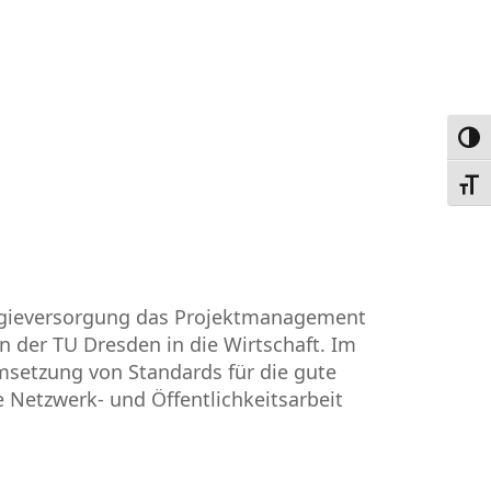
Umsc
Schri
nergieversorgung das Projektmanagement
 der TU Dresden in die Wirtschaft. Im
msetzung von Standards für die gute
ie Netzwerk- und Öffentlichkeitsarbeit