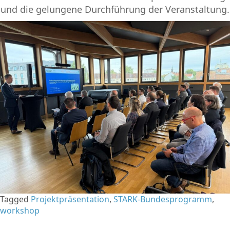
und die gelungene Durchführung der Veranstaltung.
Tagged
Projektpräsentation
,
STARK-Bundesprogramm
,
workshop