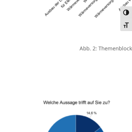
Umsc
Schri
Abb. 2: Themenblock